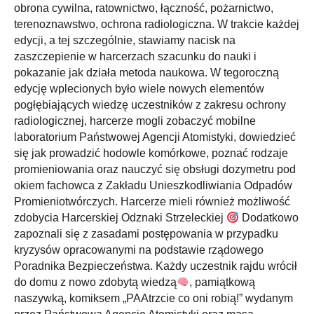
obrona cywilna, ratownictwo, łączność, pożarnictwo,
terenoznawstwo, ochrona radiologiczna. W trakcie każdej
edycji, a tej szczególnie, stawiamy nacisk na
zaszczepienie w harcerzach szacunku do nauki i
pokazanie jak działa metoda naukowa. W tegoroczną
edycję wplecionych było wiele nowych elementów
pogłębiających wiedzę uczestników z zakresu ochrony
radiologicznej, harcerze mogli zobaczyć mobilne
laboratorium Państwowej Agencji Atomistyki, dowiedzieć
się jak prowadzić hodowle komórkowe, poznać rodzaje
promieniowania oraz nauczyć się obsługi dozymetru pod
okiem fachowca z Zakładu Unieszkodliwiania Odpadów
Promieniotwórczych. Harcerze mieli również możliwość
zdobycia Harcerskiej Odznaki Strzeleckiej
Dodatkowo
zapoznali się z zasadami postępowania w przypadku
kryzysów opracowanymi na podstawie rządowego
Poradnika Bezpieczeństwa. Każdy uczestnik rajdu wrócił
do domu z nowo zdobytą wiedzą
, pamiątkową
naszywką, komiksem „PAAtrzcie co oni robią!” wydanym