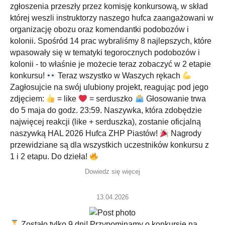
zgłoszenia przeszły przez komisję konkursową, w skład
której weszli instruktorzy naszego hufca zaangażowani w
organizację obozu oraz komendantki podobozów i
kolonii. Spośród 14 prac wybraliśmy 8 najlepszych, które
wpasowały się w tematyki tegorocznych podobozów i
kolonii - to właśnie je możecie teraz zobaczyć w 2 etapie
konkursu!
Teraz wszystko w Waszych rękach
Zagłosujcie na swój ulubiony projekt, reagując pod jego
zdjęciem:
= like
= serduszko
Głosowanie trwa
do 5 maja do godz. 23:59. Naszywka, która zdobędzie
najwięcej reakcji (like + serduszka), zostanie oficjalną
naszywką HAL 2026 Hufca ZHP Piastów!
Nagrody
przewidziane są dla wszystkich uczestników konkursu z
1 i 2 etapu. Do dzieła!
Dowiedz się więcej
13.04.2026
Zostało tylko 9 dni! Przypominamy o konkursie na