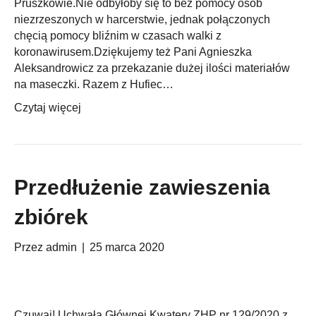
Pruszkowie.Nie odbyłoby się to bez pomocy osób
niezrzeszonych w harcerstwie, jednak połączonych
chęcią pomocy bliźnim w czasach walki z
koronawirusem.Dziękujemy też Pani Agnieszka
Aleksandrowicz za przekazanie dużej ilości materiałów
na maseczki. Razem z Hufiec…
Czytaj więcej
Przedłużenie zawieszenia
zbiórek
Przez
admin
|
25 marca 2020
Czuwaj! Uchwała Głównej Kwatery ZHP nr 129/2020 z