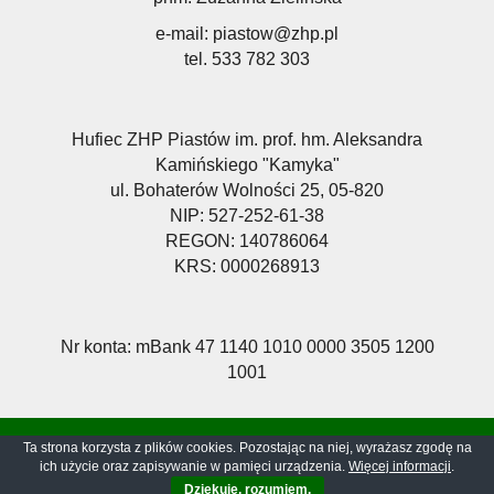
e-mail:
piastow@zhp.pl
tel. 533 782 303
Hufiec ZHP Piastów im. prof. hm. Aleksandra
Kamińskiego "Kamyka"
ul. Bohaterów Wolności 25, 05-820
NIP: 527-252-61-38
REGON: 140786064
KRS: 0000268913
Nr konta: mBank 47 1140 1010 0000 3505 1200
1001
Polityka prywatności
Ta strona korzysta z plików cookies. Pozostając na niej, wyrażasz zgodę na
ich użycie oraz zapisywanie w pamięci urządzenia.
Więcej informacji
.
Realizacja i projekt strony:
Artyści Reklamy
Dziękuję, rozumiem.