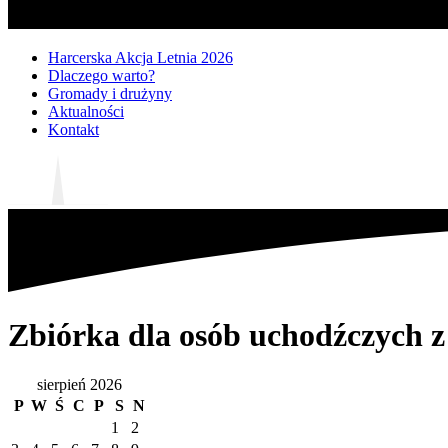
Harcerska Akcja Letnia 2026
Dlaczego warto?
Gromady i drużyny
Aktualności
Kontakt
Zbiórka dla osób uchodźczych 
sierpień 2026
P
W
Ś
C
P
S
N
1
2