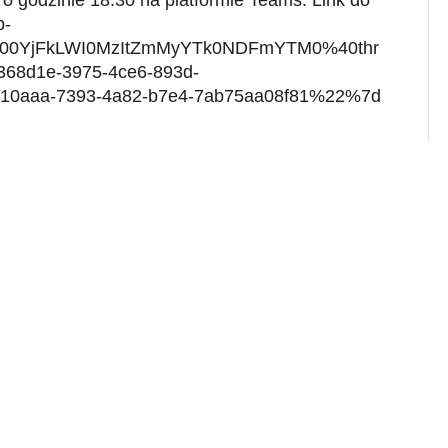
 o godzinie 18:30 na platformie Teams. Link do
p-
C00YjFkLWI0MzItZmMyYTk0NDFmYTM0%40thr
68d1e-3975-4ce6-893d-
0aaa-7393-4a82-b7e4-7ab75aa08f81%22%7d