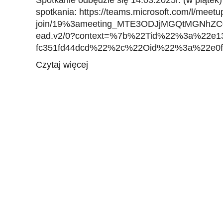
Spotkanie odbędzie się 14.03.2025r. (w piątek)
spotkania: https://teams.microsoft.com/l/meetu
join/19%3ameeting_MTE3ODJjMGQtMGNhZ
ead.v2/0?context=%7b%22Tid%22%3a%22e13
fc351fd44dcd%22%2c%22Oid%22%3a%22e0f1
Czytaj więcej